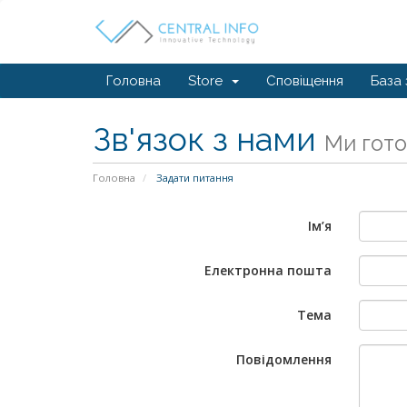
Головна
Store
Сповіщення
База 
Зв'язок з нами
Ми гото
Головна
Задати питання
Ім’я
Електронна пошта
Тема
Повідомлення