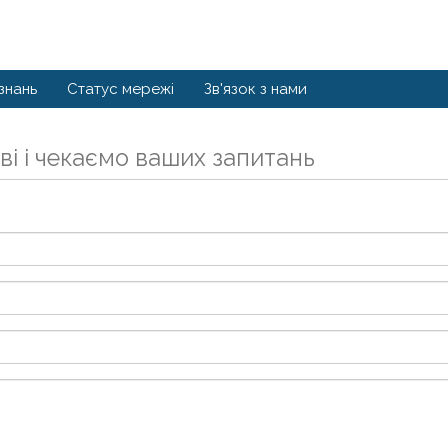
знань
Статус мережі
Зв'язок з нами
ві і чекаємо ваших запитань