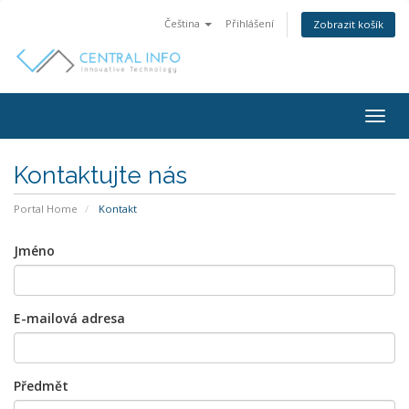
Čeština
Přihlášení
Zobrazit košík
Togg
navig
Kontaktujte nás
Portal Home
Kontakt
Jméno
E-mailová adresa
Předmět