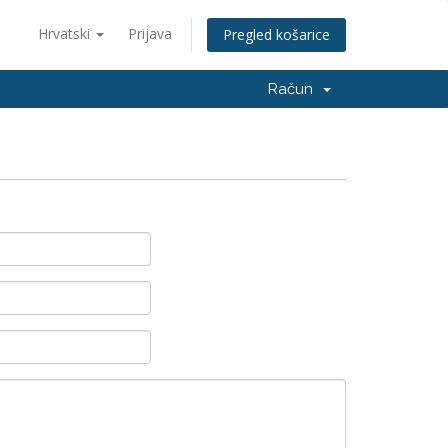
Hrvatski
Prijava
Pregled košarice
Račun