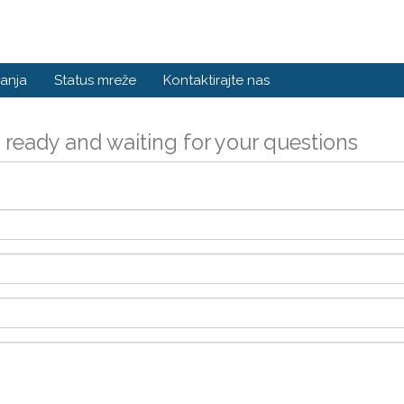
anja
Status mreže
Kontaktirajte nas
 ready and waiting for your questions