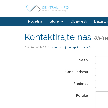
Početna
Store
Obavijesti
Baza zn
Kontaktirajte nas
We're
Početna WHMCS
Kontaktirajte nas prije narudžbe
Naziv
E-mail adresa
Predmet
Poruka