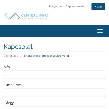
Magyar
Bejelentkezés
Kosár
Togg
navig
Kapcsolat
Ügyfélkapu
Értékesítés előtti kapcsolatfelvétel
Név
E-mail cím
Tárgy