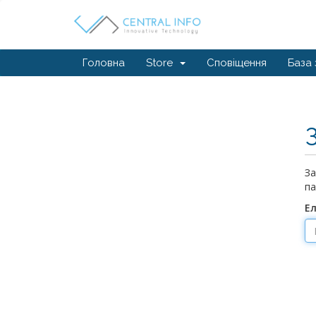
Головна
Store
Сповіщення
База 
За
па
Е