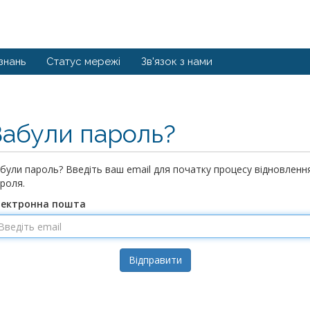
знань
Статус мережі
Зв'язок з нами
Забули пароль?
були пароль? Введіть ваш email для початку процесу відновленн
роля.
лектронна пошта
Відправити