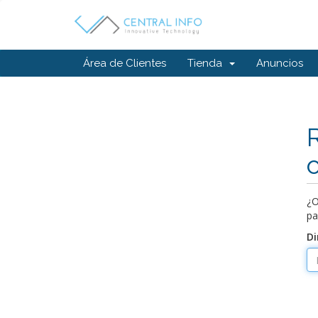
Área de Clientes
Tienda
Anuncios
¿O
pa
Di