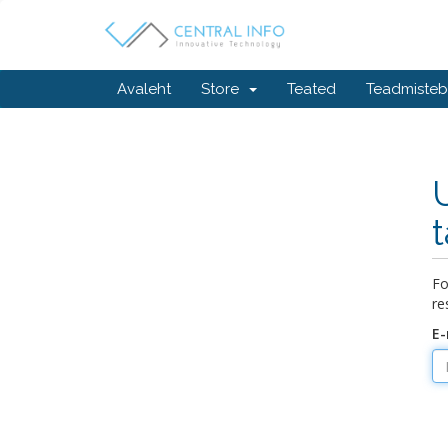
Avaleht
Store
Teated
Teadmiste
Fo
re
E-