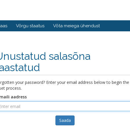
baas
Võrgu staatus
Võta meiega ühendust
Unustatud salasõna
taastatud
rgotten your password? Enter your email address below to begin the
set process.
maili aadress
Saada