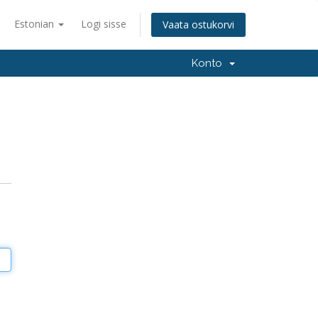
Estonian
Logi sisse
Vaata ostukorvi
Konto